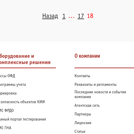
Назад
1
…
17
18
борудование и
О компании
омплексные решения
ассы ОФД
Контакты
ограммы учета
Реквизиты и регламенты
Последние новости и события
аркировка
компании
зопасность объектов КИИ
Агентская сеть
ИС ФРДО
Партнеры
иный портал тестирования
Лицензии
ИС ГНА
Статьи