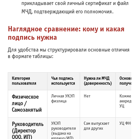
прикладывает свой личный сертификат и файл
МЧД, подтверждающий его полномочия.
Наглядное сравнение: кому и какая
подпись нужна
Для удобства мы структурировали основные отличия
в формате таблицы:
Категория
Чья подпись
Нужна ли МЧД
Основное 
пользователя
используется
(доверенность)
получения
Личная УКЭП
Нет
Коммерче
Физическое
физлица
аккредито
лицо /
УЦ
Самозанятый
УКЭП
Сам выпускает
УЦ ФНС
Руководитель
руководителя
для других
(Директор
(выдана на
ООО, ИП)
юрлицо/ИП)