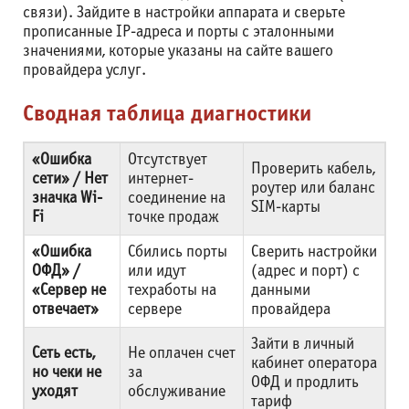
связи). Зайдите в настройки аппарата и сверьте
прописанные IP-адреса и порты с эталонными
значениями, которые указаны на сайте вашего
провайдера услуг.
Сводная таблица диагностики
«Ошибка
Отсутствует
Проверить кабель,
сети» / Нет
интернет-
роутер или баланс
значка Wi-
соединение на
SIM-карты
Fi
точке продаж
«Ошибка
Сбились порты
Сверить настройки
ОФД» /
или идут
(адрес и порт) с
«Сервер не
техработы на
данными
отвечает»
сервере
провайдера
Зайти в личный
Сеть есть,
Не оплачен счет
кабинет оператора
но чеки не
за
ОФД и продлить
уходят
обслуживание
тариф